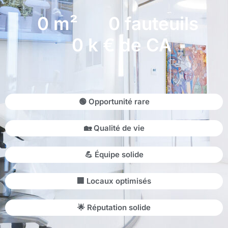
0
m²
0
fauteuils
0
k € de CA
🟢 Opportunité rare
🏡 Qualité de vie
💪 Équipe solide
🏢 Locaux optimisés
🌟 Réputation solide