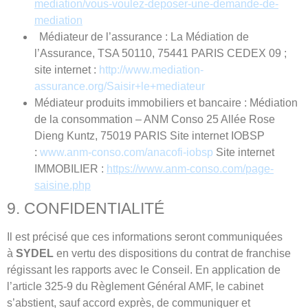
mediation/vous-
voulez-deposer-une-demande-de-
mediation
Médiateur de l’assurance : La Médiation de
l’Assurance, TSA 50110, 75441 PARIS CEDEX 09 ;
site internet :
http://www.mediation-
assurance.org/Saisir+le+
mediateur
Médiateur produits immobiliers et bancaire : Médiation
de la consommation – ANM Conso 25 Allée Rose
Dieng Kuntz, 75019 PARIS Site internet IOBSP
:
www.anm-conso.com/anacofi-
iobsp
Site internet
IMMOBILIER :
https://www.anm-conso.com/
page-
saisine.php
9. CONFIDENTIALITÉ
Il est précisé que ces informations seront communiquées
à
SYDEL
en vertu des dispositions du contrat de franchise
régissant les rapports avec le Conseil. En application de
l’article 325-9 du Règlement Général AMF, le cabinet
s’abstient, sauf accord exprès, de communiquer et