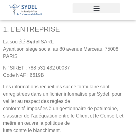
Structuration juridique
Pilotage financier
Cession et acquisition
Cabinets à vendre
1. L’ENTREPRISE
La société
Sydel
SARL
Ayant son siège social au 80 avenue Marceau, 75008
PARIS
N° SIRET : 788 531 432 00037
Code NAF : 6619B
Les informations recueillies sur ce formulaire sont
enregistrées dans un fichier informatisé par Sydel, pour
veiller au respect des règles de
conformité imposées à un gestionnaire de patrimoine,
s’assurer de l’adéquation entre le Client et le Conseil, et
mettre en œuvre la politique de
lutte contre le blanchiment.