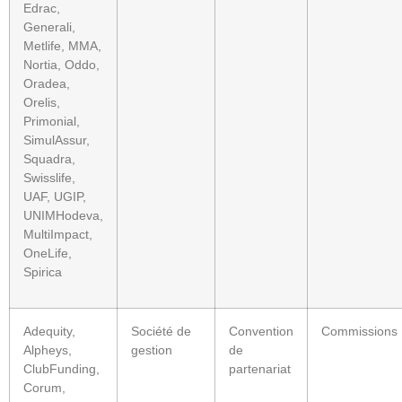
Edrac,
Generali,
Metlife, MMA,
Nortia, Oddo,
Oradea,
Orelis,
Primonial,
SimulAssur,
Squadra,
Swisslife,
UAF, UGIP,
UNIMHodeva,
MultiImpact,
OneLife,
Spirica
Adequity,
Société de
Convention
Commissions
Alpheys,
gestion
de
ClubFunding,
partenariat
Corum,