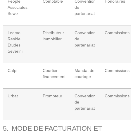
People
Comptable
Convention
Honoraires
Associates,
de
Bewiz
partenariat
Leemo,
Distributeur
Convention
Commissions
Reside
immobilier
de
Etudes,
partenariat
Severini
Cafpi
Courtier
Mandat de
Commissions
financement
courtage
Urbat
Promoteur
Convention
Commissions
de
partenariat
5. MODE DE FACTURATION ET