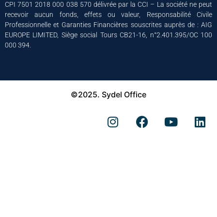
CPI 7501 2018 000 038 570 délivrée par la CCI – La société ne peut
recevoir aucun fonds, effets ou valeur, Responsabilité Civile
Professionnelle et Garanties Financières souscrites auprès de : AIG
EUROPE LIMITED, Siège social Tours CB21-16, n°2.401.395/OC 100
000 394.
©2025. Sydel Office