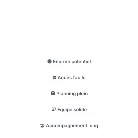
0
m²
0
fauteuils
0
k € de CA
🟢 Énorme potentiel
🚘 Accès facile​
🏥 Planning plein
🦷 Équipe solide
🤝 Accompagnement long