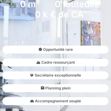
0
m²
0
fauteuils
0
k € de CA
🟢 Opportunité rare
🏔 Cadre ressourçant
💎 Secrétaire exceptionnelle
🏥 Planning plein
👥 Accompagnement souple