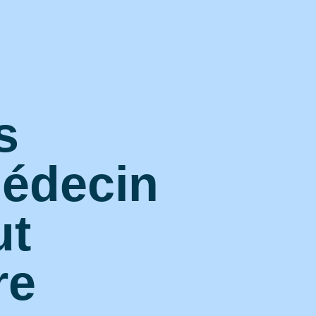
s
médecin
ut
re