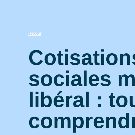
Retour
Cotisation
sociales 
libéral : to
comprend