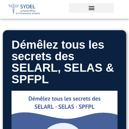
Structuration juridique
Pilotage financier
Cession et acquisition
Cabinets à vendre
Démêlez tous les
secrets des
SELARL, SELAS &
SPFPL